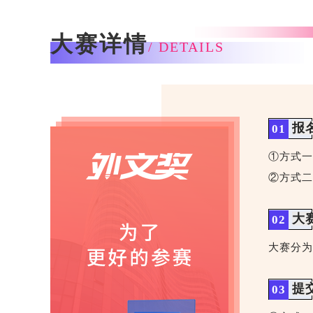
大赛详情
/ DETAILS
报
01
①方式一
②方式二
大
02
大赛分为
提
03