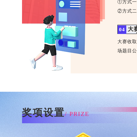
①方式一
②方式二
大
04
大赛收取
场题目公
奖项设置
/ PRIZE