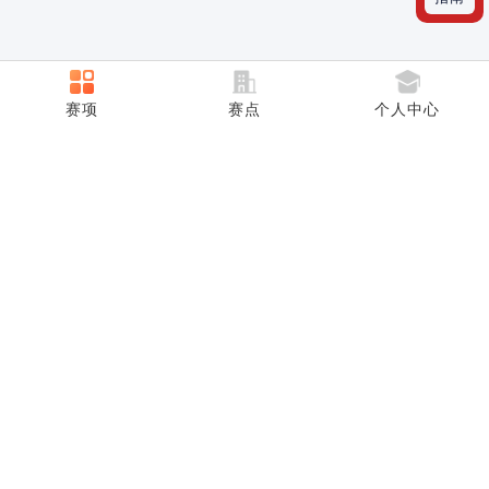
CONTACT INFORMATION
赛项
赛点
个人中心
联系方式
联系我们
大赛咨询和合作电话：18001353552 王老师
中国外文局亚太传播中心电话：010-68351628 崔
老师
赛点老师群：
712521673
大赛报名通知群
外文奖词汇：
1082150934
外文奖写作：
786208641
外文奖阅读：
1087909767