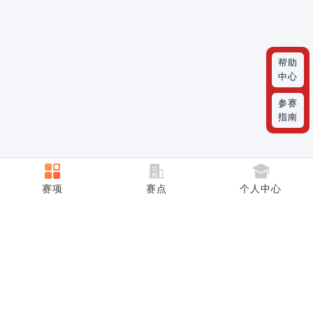
帮助
中心
参赛
指南
CONTACT INFORMATION
赛项
赛点
个人中心
联系方式
联系我们
大赛咨询和合作电话：18001353552 王老师
中国外文局亚太传播中心电话：010-68351628 崔
老师